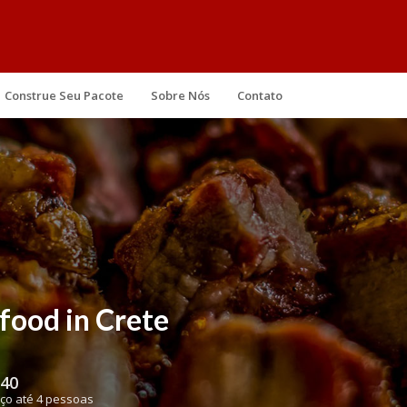
Construe Seu Pacote
Sobre Nós
Contato
food in Crete
40
ço até 4 pessoas