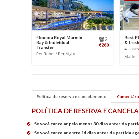
Elounda Royal Marmin
Best P
2
Bay & Individual
& fresh
€260
Transfer
4 Hours 
Per Room / Per Night
Made
Política de reserva e cancelamento
Comentári
POLÍTICA DE RESERVA E CANCE
Se você cancelar pelo menos 30 dias antes da part
Se você cancelar entre 14 dias antes da partida a