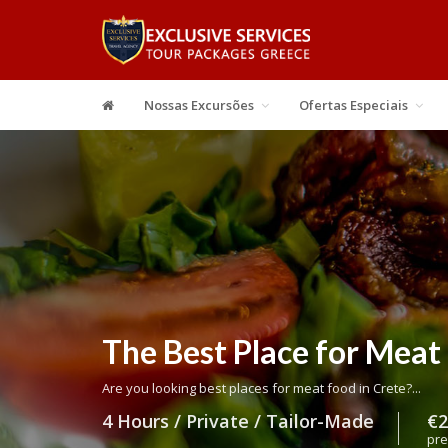
Nossas Excursões
Ofertas Especiais
The Best Place for Meat 
Are you looking best places for meat food in Crete?...
4 Hours / Private / Tailor-Made
€2
pre