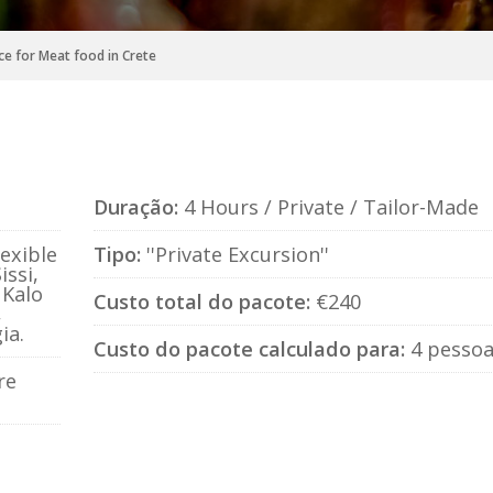
ce for Meat food in Crete
Duração:
4 Hours / Private / Tailor-Made
exible
Tipo:
''Private Excursion''
issi,
 Kalo
Custo total do pacote:
€240
,
ia.
Custo do pacote calculado para:
4 pesso
re