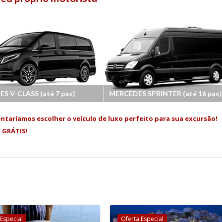
S V-CLASS (até 7 pax)
MERCEDES SPRINTER (até 16 pax)
ntaríamos escolher o veículo de luxo perfeito para sua excursão!
o GRÁTIS!
 Especial
Oferta Especial