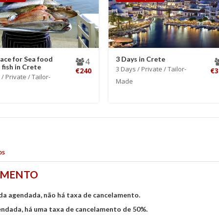
lace for Sea food
3 Days in Crete
4
 fish in Crete
3 Days / Private / Tailor-
€240
€3
/ Private / Tailor-
Made
os
LAMENTO
ida agendada, não há taxa de cancelamento.
gendada, há uma taxa de cancelamento de 50%.