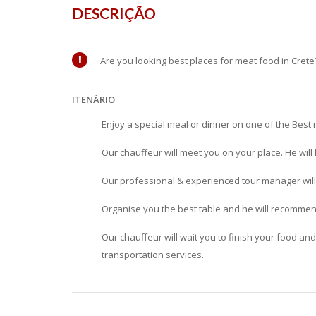
DESCRIÇÃO
Are you looking best places for meat food in Crete
ITENÁRIO
Enjoy a special meal or dinner on one of the Best 
Our chauffeur will meet you on your place. He will 
Our professional & experienced tour manager will
Organise you the best table and he will recommen
Our chauffeur will wait you to finish your food and
transportation services.