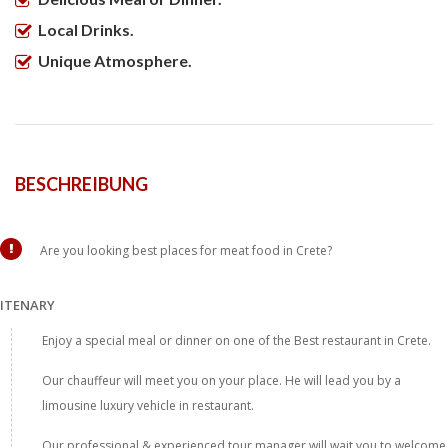
Local Drinks.
Unique Atmosphere.
BESCHREIBUNG
Are you looking best places for meat food in Crete?
ITENARY
Enjoy a special meal or dinner on one of the Best restaurant in Crete.
Our chauffeur will meet you on your place. He will lead you by a
limousine luxury vehicle in restaurant.
Our professional & experienced tour manager will wait you to welcome