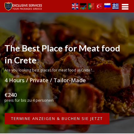
The Best Place for Meat food
in Crete
Are you looking best places for meat food in Crete?...
4 Hours / Private / Tailor-Made
€240
preis für bis zu 4 personen
TERMINE ANZEIGEN & BUCHEN SIE JETZT